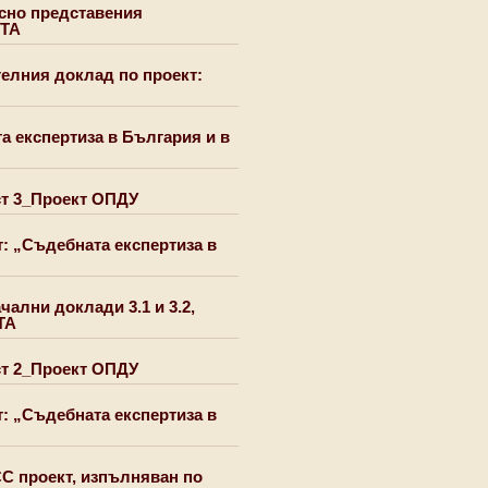
осно представения
ИТА
елния доклад по проект:
а експертиза в България и в
ст 3_Проект ОПДУ
т: „Съдебната експертиза в
чални доклади 3.1 и 3.2,
ТА
ст 2_Проект ОПДУ
т: „Съдебната експертиза в
СС проект, изпълняван по