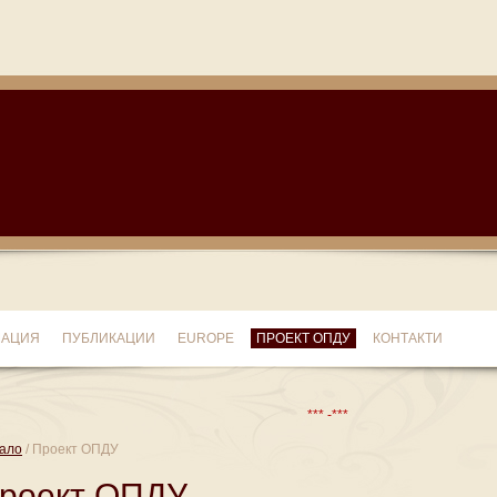
МАЦИЯ
ПУБЛИКАЦИИ
EUROPE
ПРОЕКТ ОПДУ
КОНТАКТИ
*** -***
ало
/ Проект ОПДУ
роект ОПДУ