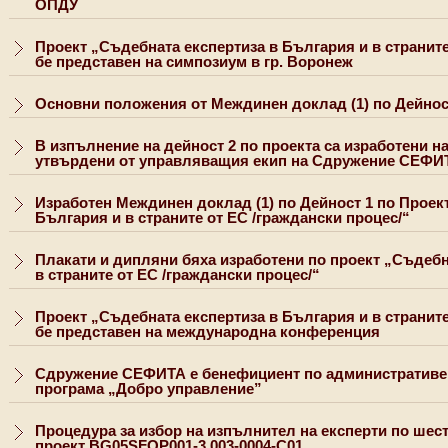
ОПДУ
Проект „Съдебната експертиза в България и в страните
бе представен на симпозиум в гр. Воронеж
Основни положения от Междинен доклад (1) по Дейно
В изпълнение на дейност 2 по проекта са изработени на
утвърдени от управляващия екип на Сдружение СЕФИ
Изработен Междинен доклад (1) по Дейност 1 по Проек
България и в страните от ЕС /граждански процес/“
Плакати и дипляни бяха изработени по проект „Съдебн
в страните от ЕС /граждански процес/“
Проект „Съдебната експертиза в България и в страните
бе представен на международна конференция
Сдружение СЕФИТА е бенефициент по административе
програма „Добро управление”
Процедура за избор на изпълнител на експерти по шес
проект BG05SFOP001-3.003-0004-C01