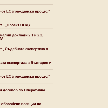
 от ЕС /граждански процес/“
ст 1_Проект ОПДУ
чални доклади 2.1 и 2.2,
ТА
т: „Съдебната експертиза в
ата експертиза в България и
 от ЕС /граждански процес/“
н договор по Оперативна
т обособени позиции по