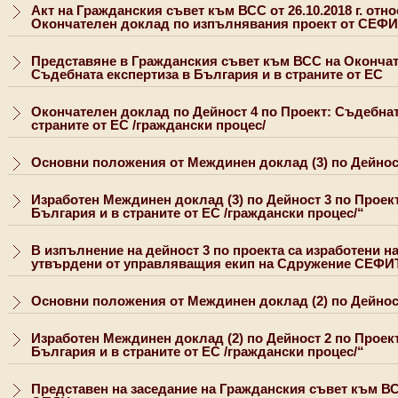
Акт на Гражданския съвет към ВСС от 26.10.2018 г. отн
Окончателен доклад по изпълнявания проект от СЕФ
Представяне в Гражданския съвет към ВСС на Окончат
Съдебната експертиза в България и в страните от ЕС
Окончателен доклад по Дейност 4 по Проект: Съдебнат
страните от ЕС /граждански процес/
Основни положения от Междинен доклад (3) по Дейно
Изработен Междинен доклад (3) по Дейност 3 по Проек
България и в страните от ЕС /граждански процес/“
В изпълнение на дейност 3 по проекта са изработени на
утвърдени от управляващия екип на Сдружение СЕФИ
Основни положения от Междинен доклад (2) по Дейно
Изработен Междинен доклад (2) по Дейност 2 по Проек
България и в страните от ЕС /граждански процес/“
Представен на заседание на Гражданския съвет към В