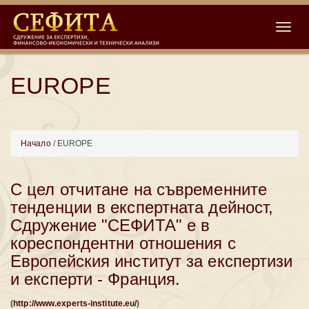
Toggle
EUROPE
Начало
/ EUROPE
С цел отчитане на съвременните
тенденции в експертната дейност,
Сдружение "СЕФИТА" е в
кореспондентни отношения с
Европейския институт за експертизи
и експерти - Франция.
(
http://www.experts-institute.eu/
)