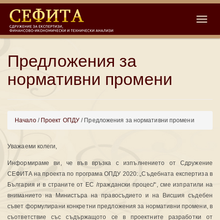
Toggle
Предложения за
нормативни промени
Начало
/
Проект ОПДУ
/ Предложения за нормативни промени
Уважаеми колеги,
Информираме ви, че във връзка с изпълнението от Сдружение
СЕФИТА на проекта по програма ОПДУ 2020: „Съдебната експертиза в
България и в страните от ЕС /граждански процес/“, сме изпратили на
вниманието на Министъра на правосъдието и на Висшия съдебен
съвет формулирани конкретни предложения за нормативни промени, в
съответствие със съдържащото се в проектните разработки от