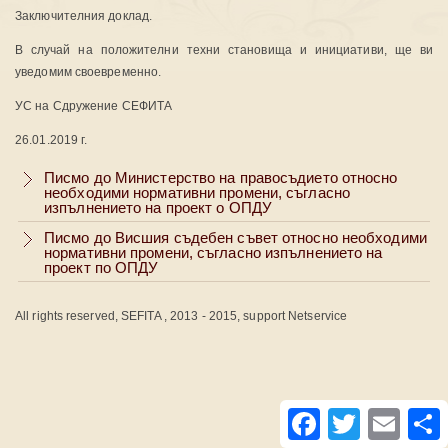
Заключителния доклад.
В случай на положителни техни становища и инициативи, ще ви
уведомим своевременно.
УС на Сдружение СЕФИТА
26.01.2019 г.
Писмо до Министерство на правосъдието относно
необходими нормативни промени, съгласно
изпълнението на проект о ОПДУ
Писмо до Висшия съдебен съвет относно необходими
нормативни промени, съгласно изпълнението на
проект по ОПДУ
All rights reserved, SEFITA , 2013 - 2015, support Netservice
Facebook
Twitter
Email
S