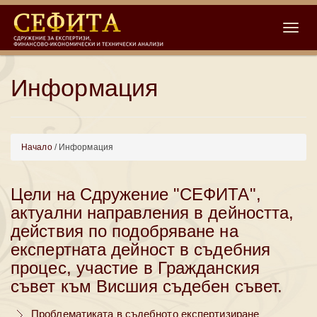
Toggle
Информация
Начало
/ Информация
Цели на Сдружение "СЕФИТА",
актуални направления в дейността,
действия по подобряване на
експертната дейност в съдебния
процес, участие в Гражданския
съвет към Висшия съдебен съвет.
Проблематиката в съдебното експертизиране