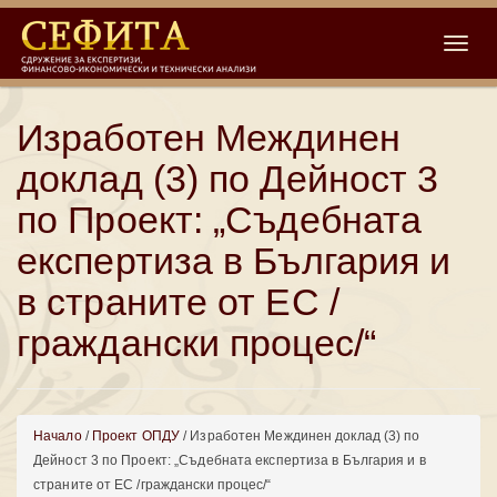
Toggle
Изработен Междинен
доклад (3) по Дейност 3
по Проект: „Съдебната
експертиза в България и
в страните от ЕС /
граждански процес/“
Начало
/
Проект ОПДУ
/ Изработен Междинен доклад (3) по
Дейност 3 по Проект: „Съдебната експертиза в България и в
страните от ЕС /граждански процес/“