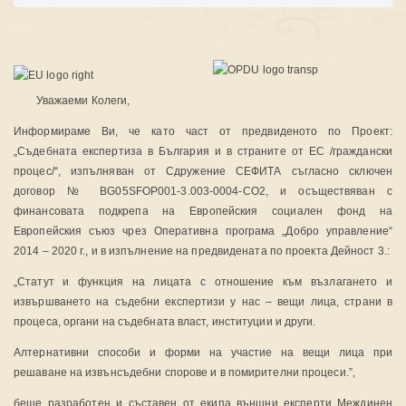
Уважаеми Колеги,
Информираме Ви, че като част от предвиденото по Проект:
„Съдебната експертиза в България и в страните от ЕС /граждански
процес/“, изпълняван от Сдружение СЕФИТА съгласно сключен
договор № BG05SFOP001-3.003-0004-CO2, и осъществяван с
финансовата подкрепа на Европейския социален фонд на
Европейския съюз чрез Оперативна програма „Добро управление“
2014 – 2020 г., и в изпълнение на предвидената по проекта Дейност 3.:
„Статут и функция на лицата с отношение към възлагането и
извършването на съдебни експертизи у нас – вещи лица, страни в
процеса, органи на съдебната власт, институции и други.
Алтернативни способи и форми на участие на вещи лица при
решаване на извънсъдебни спорове и в помирителни процеси.”,
беше разработен и съставен от екипа външни експерти Междинен