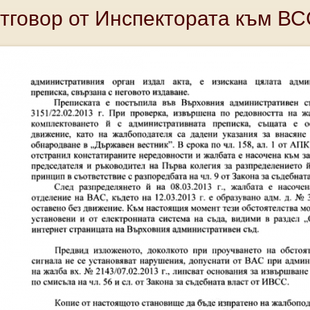
тговор от Инспектората към ВСС