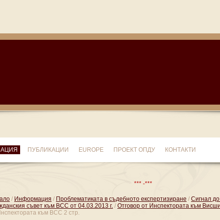
МАЦИЯ
ПУБЛИКАЦИИ
EUROPE
ПРОЕКТ ОПДУ
КОНТАКТИ
*** -***
ало
/
Информация
/
Проблематиката в съдебното експертизиране
/
Сигнал до
жданския съвет към ВСС от 04.03.2013 г.
/
Отговор от Инспектората към Висши
Инспектората към ВСС 2 стр.