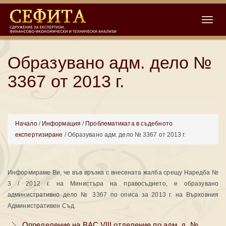
Toggle
Образувано адм. дело №
3367 от 2013 г.
Начало
/
Информация
/
Проблематиката в съдебното
експертизиране
/ Образувано адм. дело № 3367 от 2013 г.
Информираме Ви, че във връзка с внесената жалба срещу Наредба №
3 / 2012 г. на Министъра на правосъдието, е образувано
административно дело № 3367 по описа за 2013 г. на Върховния
Административен Съд.
Определение на ВАС VІІІ отделение по адм. д. №