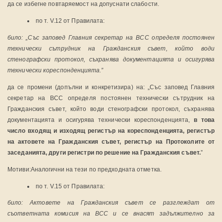
да се избегне повтаряемост на допуснати слабости.
по т. V.12 от Правилата:
било:
„Със заповед Главния секретар на ВСС определя постоянен
технически сътрудник на Гражданския съвет, който води
стенографски протокол, съхранява документацията и осигурява
технически кореспонденцията.”
да се промени (допълни и конкретизира) на: „Със заповед Главния
секретар на ВСС определя постоянен технически сътрудник на
Гражданския съвет, който води стенографски протокол, съхранява
документацията и осигурява технически кореспонденцията,
в това
число входящ и изходящ регистър на кореспонденцията, регистър
на актовете на Гражданския съвет, регистър на Протоколите от
заседанията, други регистри по решение на Гражданския съвет.
”
Мотиви:
Аналогични на тези по предходната отметка.
по т. V.15 от Правилата:
било:
Актовете на Гражданския съвет се разглеждат от
съответната комисия на ВСС и се внасят задължително за