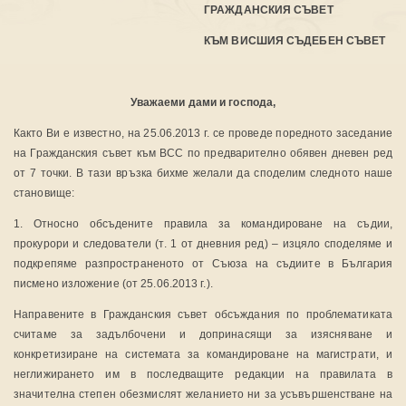
ГРАЖДАНСКИЯ СЪВЕТ
КЪМ ВИСШИЯ СЪДЕБЕН СЪВЕТ
Уважаеми
дами и господа
,
Както Ви е известно, на 25.06.2013 г. се проведе поредното заседание
на Гражданския съвет към ВСС по предварително обявен дневен ред
от 7 точки. В тази връзка бихме желали да споделим следното наше
становище:
1. Относно обсъдените правила за командироване на съдии,
прокурори и следователи (т. 1 от дневния ред) – изцяло споделяме и
подкрепяме разпространеното от Съюза на съдиите в България
писмено изложение (от 25.06.2013 г.).
Направените в Гражданския съвет обсъждания по проблематиката
считаме за задълбочени и допринасящи за изясняване и
конкретизиране на системата за командироване на магистрати, и
неглижирането им в последващите редакции на правилата в
значителна степен обезмислят желанието ни за усъвършенстване на