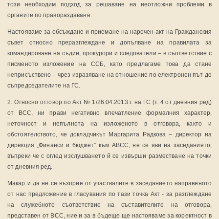
този необходим подход за решаване на неотложни проблеми в
органите по правораздаване.
Настояваме за обсъждане и приемане на нарочен акт на Гражданския
съвет относно преразглеждане и допълване на правилата за
командироване на съдии, прокурори и следователи – в съответствие с
писменото изложение на ССБ, като предлагаме това да стане
неприсъствено – чрез изразяване на отношение по електронен път до
съпредседателите на ГС.
2. Относно отговор по Акт № 1/26.04.2013 г. на ГС (т. 4 от дневния ред)
от ВСС, ни прави негативно впечатление формалния характер,
неточност и непълнота на изложеното в отговора, както и
обстоятелството, че докладчикът Маргарита Радкова – директор на
дирекция „Финанси и бюджет” към АВСС, не се яви на заседанието,
въпреки че с оглед изслушването й се извърши разместване на точки
от дневния ред.
Макар и да не се възприе от участвалите в заседанието направеното
от нас предложение в гласувания по тази точка Акт - за разглеждане
на служебното съответствие на съставителите на отговора,
представен от ВСС, ние и за в бъдеще ще настояваме за коректност в