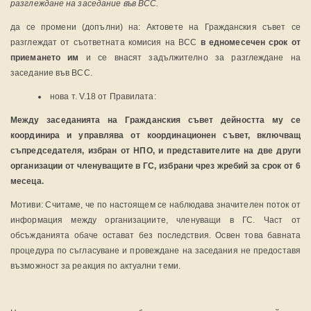
разглеждане на заседание във ВСС.
да се промени (допълни) на: Актовете на Гражданския съвет се
разглеждат от съответната комисия на ВСС
в едномесечен срок от
приемането им
и се внасят задължително за разглеждане на
заседание във ВСС.
нова т. V.18 от Правилата:
Между заседанията на Гражданския съвет дейността му се
координира и управлява от координационен съвет, включващ
съпредседателя, избран от НПО, и представителите на две други
организации от членуващите в ГС, избрани чрез жребий за срок от 6
месеца.
Мотиви: Считаме, че по настоящем се наблюдава значителен поток от
информация между организациите, членуващи в ГС. Част от
обсъжданията обаче остават без последствия. Освен това бавната
процедура по съгласуване и провеждане на заседания не предоставя
възможност за реакция по актуални теми.