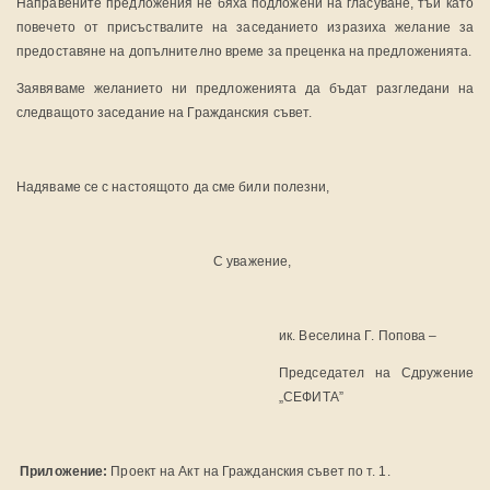
Направените предложения не бяха подложени на гласуване, тъй като
повечето от присъствалите на заседанието изразиха желание за
предоставяне на допълнително време за преценка на предложенията.
Заявяваме желанието ни предложенията да бъдат разгледани на
следващото заседание на Гражданския съвет.
Надяваме се с настоящото да сме били полезни,
С уважение,
ик. Веселина Г. Попова –
Председател на Сдружение
„СЕФИТА”
Приложение:
Проект на Акт на Гражданския съвет по т. 1.