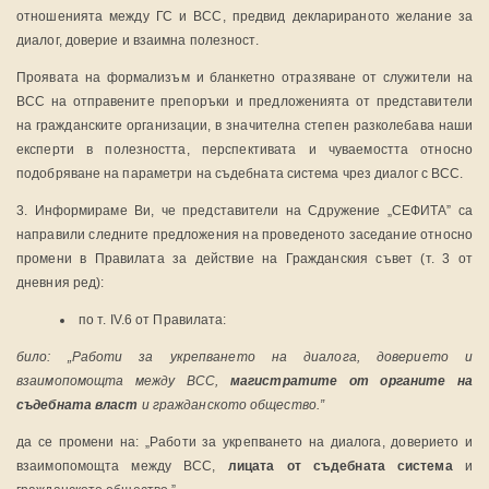
отношенията между ГС и ВСС, предвид декларираното желание за
диалог, доверие и взаимна полезност.
Проявата на формализъм и бланкетно отразяване от служители на
ВСС на отправените препоръки и предложенията от представители
на гражданските организации, в значителна степен разколебава наши
експерти в полезността, перспективата и чуваемостта относно
подобряване на параметри на съдебната система чрез диалог с ВСС.
3. Информираме Ви, че представители на Сдружение „СЕФИТА” са
направили следните предложения на проведеното заседание относно
промени в Правилата за действие на Гражданския съвет (т. 3 от
дневния ред):
по т. ІV.6 от Правилата:
било:
„Работи за укрепването на диалога, доверието и
взаимопомощта между ВСС,
магистратите от органите на
съдебната власт
и гражданското общество.”
да се промени на: „Работи за укрепването на диалога, доверието и
взаимопомощта между ВСС,
лицата от съдебната система
и