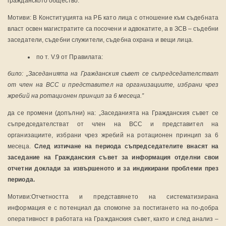
гражданското общество.”
Мотиви: В Конституцията на РБ като лица с отношение към съдебната
власт освен магистратите са посочени и адвокатите, а в ЗСВ – съдебни
заседатели, съдебни служители, съдебна охрана и вещи лица.
по т. V.9 от Правилата:
било:
„Заседанията на Гражданския съвет се съпредседателстват
от член на ВСС и представител на организациите, избрани чрез
жребий на ротационен принцип за 6 месеца.”
да се промени (допълни) на: „Заседанията на Гражданския съвет се
съпредседателстват от член на ВСС и представител на
организациите, избрани чрез жребий на ротационен принцип за 6
месеца.
След изтичане на периода съпредседателите внасят на
заседание на Гражданския съвет за информация отделни свои
отчетни доклади за извършеното и за индикирани проблеми през
периода.
Мотиви:
Отчетността и представянето на систематизирана
информация е с потенциал да спомогне за постигането на по-добра
оперативност в работата на Гражданския съвет, както и след анализ –