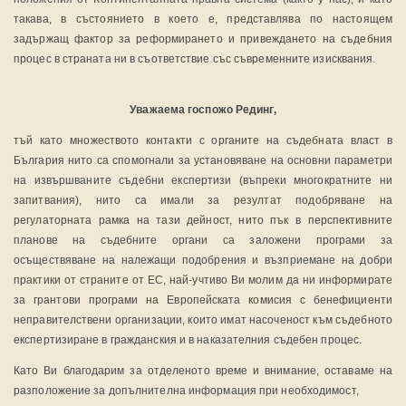
такава, в състоянието в което е, представлява по настоящем
задържащ фактор за реформирането и привеждането на съдебния
процес в страната ни в съответствие със съвременните изисквания.
Уважаема госпожо Рединг,
тъй като множеството контакти с органите на съдебната власт в
България нито са спомогнали за установяване на основни параметри
на извършваните съдебни експертизи (въпреки многократните ни
запитвания), нито са имали за резултат подобряване на
регулаторната рамка на тази дейност, нито пък в перспективните
планове на съдебните органи са заложени програми за
осъществяване на належащи подобрения и възприемане на добри
практики от страните от ЕС, най-учтиво Ви молим да ни информирате
за грантови програми на Европейската комисия с бенефициенти
неправителствени организации, които имат насоченост към съдебното
експертизиране в гражданския и в наказателния съдебен процес.
Като Ви благодарим за отделеното време и внимание, оставаме на
разположение за допълнителна информация при необходимост,