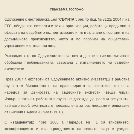
Уважаема госпожо,
Сдружение с нестопанска цел “
СЕФИТА
”, рег. по ф.д. № 8122/ 2004 г. на
СГС, обединява експерти и техни организации, работещи предимно в
сферата на съдебното експертизиране и по възлагане от органите на
досъдебното производство, както и по поръчки на обществени
учреждения и стопански лица.
Ръководството на Сдружението вече почти десетилетие анализира и
обобщава проблематиката, свързана с изпълнението на съдебни
експертизи.
През 2007 г. експерти от Сдружението активно участват[1] в работна
група към Министерство на правосъдието за изготвяне на нова
наредба за дейността на съдебните експерти (вещи лица).
Извършеното от работната група не довежда до реални резултати,
тъй като проблематиката е прехвърлена за разглеждане и решаване
от Висшия Съдебен Съвет (ВСС).
С издадената[2] през 2008 г. Наредба № 1 за вписването,
квалификацията и възнагражденията на вещите лица е уреден