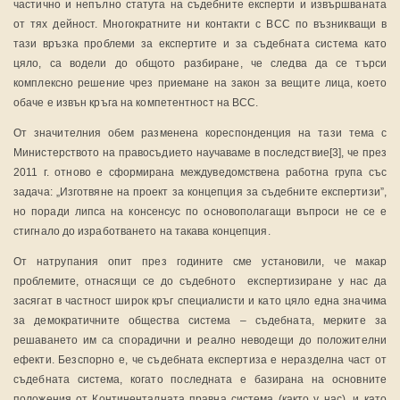
частично и непълно статута на съдебните експерти и извършваната
от тях дейност. Многократните ни контакти с ВСС по възникващи в
тази връзка проблеми за експертите и за съдебната система като
цяло, са водели до общото разбиране, че следва да се търси
комплексно решение чрез приемане на закон за вещите лица, което
обаче е извън кръга на компетентност на ВСС.
От значителния обем разменена кореспонденция на тази тема с
Министерството на правосъдието научаваме в последствие[3], че през
2011 г. отново е сформирана междуведомствена работна група със
задача: „Изготвяне на проект за концепция за съдебните експертизи”,
но поради липса на консенсус по основополагащи въпроси не се е
стигнало до изработването на такава концепция.
От натрупания опит през годините сме установили, че макар
проблемите, отнасящи се до съдебното експертизиране у нас да
засягат в частност широк кръг специалисти и като цяло една значима
за демократичните общества система – съдебната, мерките за
решаването им са спорадични и реално неводещи до положителни
ефекти. Безспорно е, че съдебната експертиза е неразделна част от
съдебната система, когато последната е базирана на основните
положения от Континенталната правна система (както у нас), и като