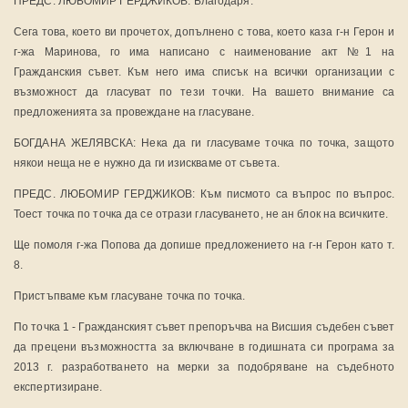
ПРЕДС. ЛЮБОМИР ГЕРДЖИКОВ: Благодаря.
Сега това, което ви прочетох, допълнено с това, което каза г-н Герон и
г-жа Маринова, го има написано с наименование акт №1 на
Гражданския съвет. Към него има списък на всички организации с
възможност да гласуват по тези точки. На вашето внимание са
предложенията за провеждане на гласуване.
БОГДАНА ЖЕЛЯВСКА: Нека да ги гласуваме точка по точка, защото
някои неща не е нужно да ги изискваме от съвета.
ПРЕДС. ЛЮБОМИР ГЕРДЖИКОВ: Към писмото са въпрос по въпрос.
Тоест точка по точка да се отрази гласуването, не ан блок на всичките.
Ще помоля г-жа Попова да допише предложението на г-н Герон като т.
8.
Пристъпваме към гласуване точка по точка.
По точка 1 - Гражданският съвет препоръчва на Висшия съдебен съвет
да прецени възможността за включване в годишната си програма за
2013 г. разработването на мерки за подобряване на съдебното
експертизиране.