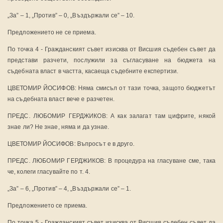
„За” – 1, „Против” – 0, „Въздържали се” – 10.
Предложението не се приема.
По точка 4 - Гражданският съвет изисква от Висшия съдебен съвет да
представи разчети, послужили за съгласуване на бюджета на
съдебната власт в частта, касаеща съдебните експертизи.
ЦВЕТОМИР ЙОСИФОВ: Няма смисъл от тази точка, защото бюджетът
на съдебната власт вече е разчетен.
ПРЕДС. ЛЮБОМИР ГЕРДЖИКОВ: А как залагат там цифрите, някой
знае ли? Не знае, няма и да узнае.
ЦВЕТОМИР ЙОСИФОВ: Въпросът е в друго.
ПРЕДС. ЛЮБОМИР ГЕРДЖИКОВ: В процедура на гласуване сме, така
че, колеги гласувайте по т. 4.
„За” – 6, „Против” – 4, „Въздържали се” – 1.
Предложението се приема.
По точка 5 - Гражданският съвет изисква от Висшия съдебен съвет да