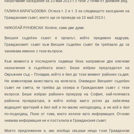
насрочваме заседание за 10 май 2013 г. с тези 2 точки от дневния ред.
ГАЛИНА КАРАГЬОЗОВА: Отлага т. 2 и т. 3 за следващото заседание на
Гражданския съвет, което ще се проведе на 10 май 2013 г.
НИКОЛАЙ РУНЕВСКИ: Колеги, само две думи.
Висшия съдебен съвет е органът, който предимно кадрува.
Гражданският съвет към Висшия съдебен съвет би трябвало да се
занимава именно с тези въпроси.
Към момента в последните седмици бяха направени две ключови
назначения в съдебната власт. Беше избран председател на
Окръжния съд – Пловдив, който е бил до този момент районен съдия.
Не коментирам качествата на колегата. Очевидно Висшият съдебен
съвет не смята, че трябва да сезира и Гражданския съвет с тези
въпроси. Беше избран районен прокурор на София, най-голямата
районна прокуратура, в който избор както успях да забележа
водещият критерий е бил кой е по-малко неподходящ, а не кой е бил
по-подходящ. Поне от това, което излезе като информация. Отново
никаква информация не е постъпила в Гражданския съвет.
Моето предложение е, ако изобщо свърши нещо този Граждански