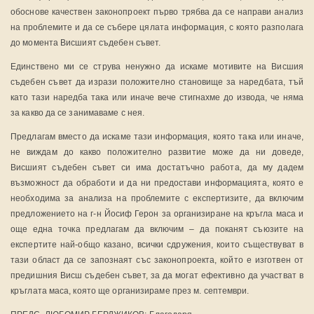
обоснове качествен законопроект първо трябва да се направи анализ
на проблемите и да се събере цялата информация, с която разполага
до момента Висшият съдебен съвет.
Единствено ми се струва ненужно да искаме мотивите на Висшия
съдебен съвет да изрази положително становище за наредбата, тъй
като тази наредба така или иначе вече стигнахме до извода, че няма
за какво да се занимаваме с нея.
Предлагам вместо да искаме тази информация, която така или иначе,
не виждам до какво положително развитие може да ни доведе,
Висшият съдебен съвет си има достатъчно работа, да му дадем
възможност да обработи и да ни предостави информацията, която е
необходима за анализа на проблемите с експертизите, да включим
предложението на г-н Йосиф Герон за организиране на кръгла маса и
още една точка предлагам да включим – да поканят съюзите на
експертите най-общо казано, всички сдружения, които съществуват в
тази област да се запознаят със законопроекта, който е изготвен от
предишния Висш съдебен съвет, за да могат ефективно да участват в
кръглата маса, която ще организираме през м. септември.