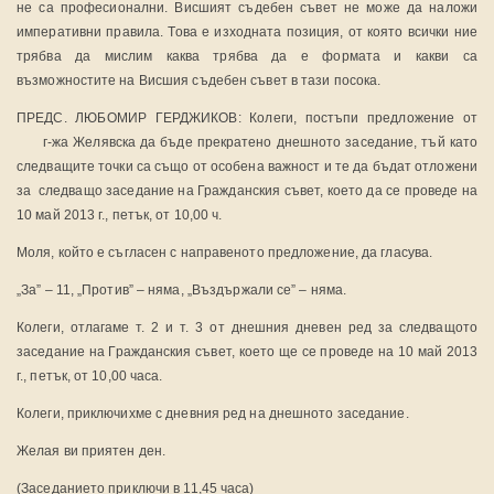
не са професионални. Висшият съдебен съвет не може да наложи
императивни правила. Това е изходната позиция, от която всички ние
трябва да мислим каква трябва да е формата и какви са
възможностите на Висшия съдебен съвет в тази посока.
ПРЕДС. ЛЮБОМИР ГЕРДЖИКОВ: Колеги, постъпи предложение от
г-жа Желявска да бъде прекратено днешното заседание, тъй като
следващите точки са също от особена важност и те да бъдат отложени
за следващо заседание на Гражданския съвет, което да се проведе на
10 май 2013 г., петък, от 10,00 ч.
Моля, който е съгласен с направеното предложение, да гласува.
„За” – 11, „Против” – няма, „Въздържали се” – няма.
Колеги, отлагаме т. 2 и т. 3 от днешния дневен ред за следващото
заседание на Гражданския съвет, което ще се проведе на 10 май 2013
г., петък, от 10,00 часа.
Колеги, приключихме с дневния ред на днешното заседание.
Желая ви приятен ден.
(Заседанието приключи в 11,45 часа)