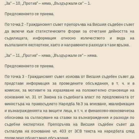
„За” – 10, „Против” – няма, „Въздържали се” – 1.
Предложението се приема.
По точка 2 - Гражданският съвет препоръчва на Висшия съдебен съвет
да включи към статистическите форми за отчитане дейността на
съдилищата, информация относно количеството и вида на
възлаганите експертизи, както и направените разходи в тази връзка.
„За” – 11, „Против” – няма, „Въздържали се” – няма.
Предложението се приема.
По точка 3 - Гражданският съвет изисква от Висшия съдебен съвет да
представи информация за проведените обсъждания, в т. ч. и в
комисии, за мотивите за изразяване на положително становище на
основание чл. 31 от Закона за съдебната власт по предложената от
министъра на правосъдието Наредба №3 за вписване, квалификация
и възнагражденията на вещите лица, в т. ч. и финансово-икономическа
обосновка за съгласуване на ставки за възнаграждения и разходи по
съдебни експертизи. Препоръчва на Висшия съдебен съвет да
съгласува на основание чл. 403 от ЗСВ текста на наредбата след
проведено обществено обсъждане.