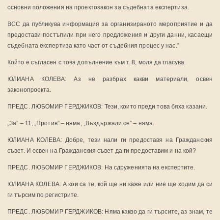
основни положения на проектозакон за съдебната експертиза.
ВСС да публикува информация за организираното мероприятие и да
предостави постъпили при него предложения и други данни, касаещи
съдебната експертиза като част от съдебния процес у нас.”
Който е съгласен с това допълнение към т. 8, моля да гласува.
ЮЛИАНА КОЛЕВА: Аз не разбрах какви материали, освен
законопроекта.
ПРЕДС. ЛЮБОМИР ГЕРДЖИКОВ: Тези, които преди това бяха казани.
„За” – 11, „Против” – няма, „Въздържали се” – няма.
ЮЛИАНА КОЛЕВА: Добре, тези нали ги предоставя на Гражданския
съвет. И освен на Гражданския съвет да ги предоставим и на кой?
ПРЕДС. ЛЮБОМИР ГЕРДЖИКОВ: На сдруженията на експертите.
ЮЛИАНА КОЛЕВА: А кои са те, кой ще ни каже или ние ще ходим да си
ги търсим по регистрите.
ПРЕДС. ЛЮБОМИР ГЕРДЖИКОВ: Няма какво да ги търсите, аз знам, те