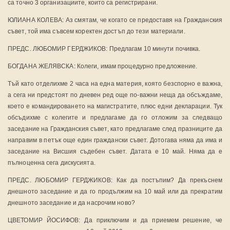
са точно 3 организациите, които са регистрирани.
ЮЛИАНА КОЛЕВА: Аз смятам, че когато се предоставя на Гражданския
съвет, той има съвсем коректен достъп до тези материали.
ПРЕДС. ЛЮБОМИР ГЕРДЖИКОВ: Предлагам 10 минути почивка.
БОГДАНА ЖЕЛЯВСКА: Колеги, имам процедурно предложение.
Тъй като отделихме 2 часа на една материя, която безспорно е важна,
а сега ни предстоят по дневен ред още по-важни неща да обсъждаме,
което е командироването на магистратите, плюс едни декларации. Тук
обсъдихме с колегите и предлагаме да го отложим за следващо
заседание на Гражданския съвет, като предлагаме след празниците да
направим в петък още един граждански съвет. Дотогава няма да има и
заседание на Висшия съдебен съвет. Датата е 10 май. Няма да е
пълноценна сега дискусията.
ПРЕДС. ЛЮБОМИР ГЕРДЖИКОВ: Как да постъпим? Да прекъснем
днешното заседание и да го продължим на 10 май или да прекратим
днешното заседание и да насрочим ново?
ЦВЕТОМИР ЙОСИФОВ: Да приключим и да приемем решение, че