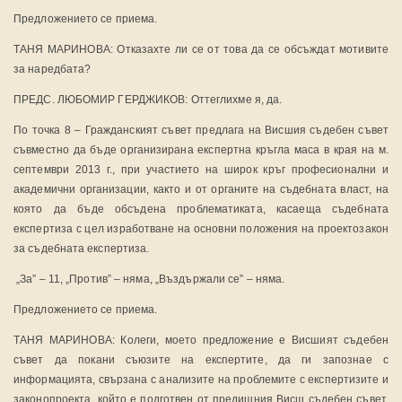
Предложението се приема.
ТАНЯ МАРИНОВА: Отказахте ли се от това да се обсъждат мотивите
за наредбата?
ПРЕДС. ЛЮБОМИР ГЕРДЖИКОВ: Оттеглихме я, да.
По точка 8 – Гражданският съвет предлага на Висшия съдебен съвет
съвместно да бъде организирана експертна кръгла маса в края на м.
септември 2013 г., при участието на широк кръг професионални и
академични организации, както и от органите на съдебната власт, на
която да бъде обсъдена проблематиката, касаеща съдебната
експертиза с цел изработване на основни положения на проектозакон
за съдебната експертиза.
„За” – 11, „Против” – няма, „Въздържали се” – няма.
Предложението се приема.
ТАНЯ МАРИНОВА: Колеги, моето предложение е Висшият съдебен
съвет да покани съюзите на експертите, да ги запознае с
информацията, свързана с анализите на проблемите с експертизите и
законопроекта, който е подготвен от предишния Висш съдебен съвет,