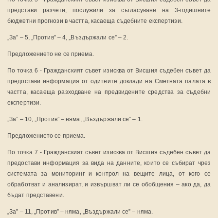
представи разчети, послужили за съгласуване на 3-годишните
бюджетни прогнози в частта, касаеща съдебните експертизи.
„За” – 5, „Против” – 4, „Въздържали се” – 2.
Предложението не се приема.
По точка 6 - Гражданският съвет изисква от Висшия съдебен съвет да
предостави информация от одитните доклади на Сметната палата в
частта, касаеща разходване на предвидените средства за съдебни
експертизи.
„За” – 10, „Против” – няма, „Въздържали се” – 1.
Предложението се приема.
По точка 7 - Гражданският съвет изисква от Висшия съдебен съвет да
предостави информация за вида на данните, които се събират чрез
системата за мониторинг и контрол на вещите лица, от кого се
обработват и анализират, и извършват ли се обобщения – ако да, да
бъдат представени.
„За” – 11, „Против” – няма, „Въздържали се” – няма.