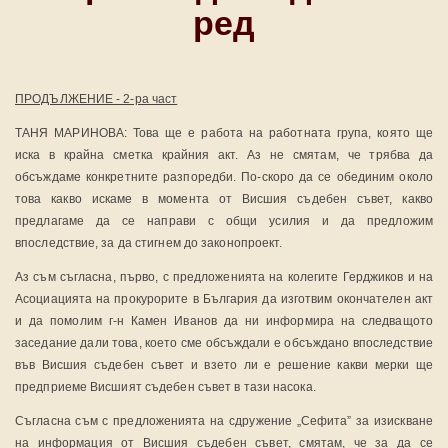
ред
ПРОДЪЛЖЕНИЕ - 2-ра част
ТАНЯ МАРИНОВА: Това ще е работа на работната група, която ще
иска в крайна сметка крайния акт. Аз не смятам, че трябва да
обсъждаме конкретните разпоредби. По-скоро да се обединим около
това какво искаме в момента от Висшия съдебен съвет, какво
предлагаме да се направи с общи усилия и да предложим
впоследствие, за да стигнем до законопроект.
Аз съм съгласна, първо, с предложенията на колегите Герджиков и на
Асоциацията на прокурорите в България да изготвим окончателен акт
и да помолим г-н Камен Иванов да ни информира на следващото
заседание дали това, което сме обсъждали е обсъждано впоследствие
във Висшия съдебен съвет и взето ли е решение какви мерки ще
предприеме Висшият съдебен съвет в тази насока.
Съгласна съм с предложенията на сдружение „Сефита” за изискване
на информация от Висшия съдебен съвет, смятам, че за да се