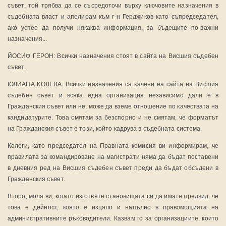
съвет, той трябва да се съсредоточи върху ключовите назначения в
съдебната власт и апелирам към г-н Герджиков като съпредседател,
ако успее да получи някаква информация, за бъдещите по-важни
назначения...
ЙОСИФ ГЕРОН: Всички назначения стоят в сайта на Висшия съдебен
съвет.
ЮЛИАНА КОЛЕВА: Всички назначения са качени на сайта на Висшия
съдебен съвет и всяка една организация независимо дали е в
Гражданския съвет или не, може да вземе отношение по качествата на
кандидатурите. Това смятам за безспорно и не смятам, че форматът
на Гражданския съвет е този, който кадрува в съдебната система.
Колеги, като председател на Правната комисия ви информирам, че
правилата за командироване на магистрати няма да бъдат поставени
в дневния ред на Висшия съдебен съвет преди да бъдат обсъдени в
Гражданския съвет.
Второ, моля ви, когато изготвяте становищата си да имате предвид, че
това е дейност, която е изцяло и напълно в правомощията на
административните ръководители. Казвам го за организациите, които