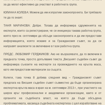
за да могат ефективно да участват в работната група.
ЮЛИАНА КОЛЕВА: Можем да им изпратим законопроекта. Би трябвало
те да го знаят.
ТАНЯ МАРИНОВА: Добре. Тогава да информира сдруженията на
експерти, които са регистрирани, че се инициира такава работна група,
която през м. септември да обсъди законопроекта и да им предостави
информацията, която искаме и за Гражданския съвет, за да си
направят анализите за включване в тази работна група.
ПРЕДС. ЛЮБОМИР ГЕРДЖИКОВ: Ако не възразявате, да го включим в
предната точка, просто допълваме текста „Висшият съдебен съвет да
информира съюзите на експерти за провеждането на кръгла маса,
като им предостави материали за същата.
Колеги, така точка 8 добива следния вид – Гражданският съвет
предлага на Висшия съдебен съвет съвместно да бъде организирана
експертна кръгла маса в края на м. септември 2013 г., при участието на
широк кръг професионални и академични организации, както и от
органите на съдебната власт, на която да бъде обсъдена
проблематиката, касаеща съдебната експертиза с цел изработване на