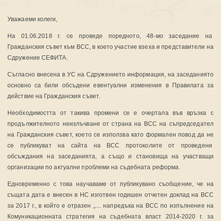
Уважаеми колеги,
На 01.06.2018 г. се проведе поредното, 48-мо заседание на
Гражданския съвет към ВСС, в което участие взеха и представители на
Сдружение СЕФИТА.
Съгласно внесена в УС на Сдружението информация, на заседаниято
основно са били обсъдени евентуални изменения в Правилата за
действие на Гражданския съвет.
Необходимостта от такива промени се е очертала във връзка с
продължителното неизлъчване от страна на ВСС на съпредседател
на Гражданския съвет, което се използва като формален повод да не
се публикуват на сайта на ВСС протоколите от проведени
обсъждания на заседанията, а също и становища на участващи
организации по актуални проблеми на съдебната реформа.
Едновременно с това научаваме от публикувано съобщение, че на
същата дата е внесен в НС изготвен годишен отчетен доклад на ВСС
за 2017 г., в който е отразен „.... напредъка на ВСС по изпълнение на
Комуникационната стратегия на съдебната власт 2014-2020 г. за