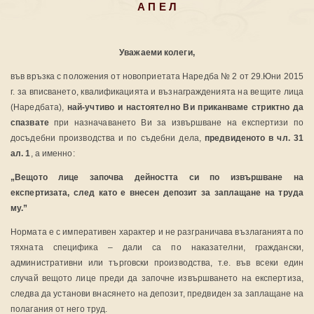
А П Е Л
Уважаеми колеги,
във връзка с положения от новоприетата Наредба № 2 от 29.Юни 2015
г. за вписването, квалификацията и възнагражденията на вещите лица
(Наредбата),
най-учтиво и настоятелно Ви приканваме стриктно да
спазвате
при назначаването Ви за извършване на експертизи по
досъдебни производства и по съдебни дела,
предвиденото в чл. 31
ал. 1
, а именно:
„Вещото лице започва дейността си по извършване на
експертизата, след като е внесен депозит за заплащане на труда
му.”
Нормата е с императивен характер и не разграничава възлаганията по
тяхната специфика – дали са по наказателни, граждански,
административни или търговски производства, т.е. във всеки един
случай вещото лице преди да започне извършването на експертиза,
следва да установи внасянето на депозит, предвиден за заплащане на
полагания от него труд.