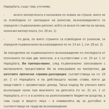
Наредбата, също така, уточнява:
- когато експертизата е назначена по искане на страни, които не
са освободени от заплащане на разноски, възнаграждението се
определя с първоначален депозит, който се внася по сметка на органа,
назначил експертизата, (чл. 28 ал. 1)
- по дела, по които страните са освободени от разноски, се
определя първоначално възнаграждение по чл. 24 ал. 1, (чл. 28 ал. 2)
За определяне на първоначалното възнаграждение по последната от
посочените по-горе две хипотези, и в съответствие с чл. 24 ал. 1 от
Наредбата,
Ви препоръчваме
, след първоначално запознаване с
материалите, предоставени Ви за извършване на експертиза,
да
изготвите прогнозна справка-декларация
, съответстваща на чл. 24
ал. 2 от Наредбата и на действащата часова ставка, която да
представите с аргументиран доклад. Такъв подход би улеснил както
възлагащия орган при внасянето на депозита по чл. 31 ал. 1 от
Наредбата, в т.ч. и в аспекта на разполагаемите бюджетни средства, а
така също и вещото лице – в очакванията му за достойно и
съответстващо на труда му възнаграждение.