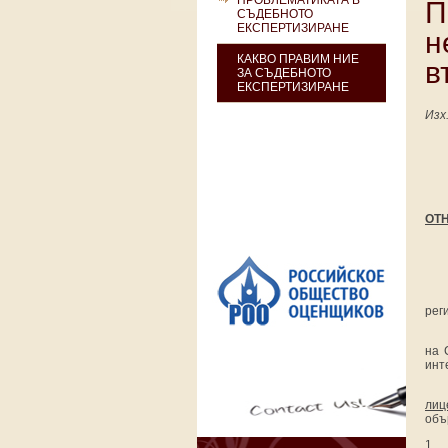
ПРОБЛЕМАТИКАТА В
П
СЪДЕБНОТО
ЕКСПЕРТИЗИРАНЕ
н
КАКВО ПРАВИМ НИЕ
в
ЗА СЪДЕБНОТО
ЕКСПЕРТИЗИРАНЕ
Изх.
ОТ
рег
на 
инт
лиц
объ
1.