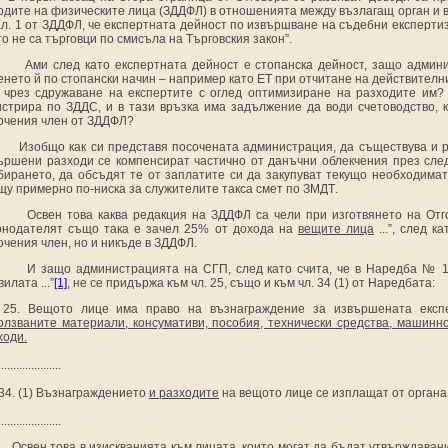
одите на физическите лица (ЗДДФЛ) в отношенията между възлагащ орган и в
ал. 1 от ЗДДФЛ, че експертната дейност по извършване на съдебни експертиз
то не са търговци по смисъла на Търговския закон”.
Ами след като експертната дейност е стопанска дейност, защо админ
енето й по стопански начин – например като ЕТ при отчитане на действител
 чрез сдружаване на експертите с оглед оптимизиране на разходите им?
истрира по ЗДДС, и в тази връзка
има задължение
да води счетоводство,
очения член от ЗДДФЛ?
Изобщо
как си представя посочената администрация
,
да съществува и р
ършени разходи се компенсират
частично
от данъчни облекчения през сле
бирането, да обсъдят те от заплатите си да закупуват текущо необходимат
щу примерно по-ниска за служителите такса смет по ЗМДТ
.
Освен това каква редакция на ЗДДФЛ са чели при изготвянето на Отгов
онодателят също така е зачел 25% от дохода на
вещите лица
...”, след 
очения член, но и никъде в ЗДДФЛ.
И защо администрацията на СГП, след като счита, че в Наредба № 1/
илата ...”
[1]
, не се придържа към чл. 25, също и към чл. 34 (1) от Наредбата:
 25. Вещото лице има право на възнаграждение за извършената експ
олзваните материали, консумативи, пособия, технически средства, машинн
ходи.
.....................
 34. (1) Възнаграждението
и разходите
на вещото лице се изплащат от органа,
.....................
Освен това в изискванията към лицата, които могат да бъдат утвърждавани