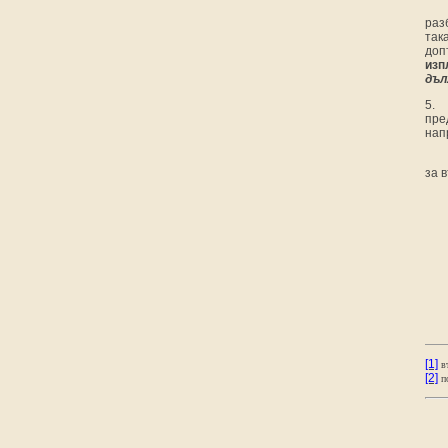
раз
так
доп
изп
дъл
5.
пре
нап
за 
[1]
в
[2]
п