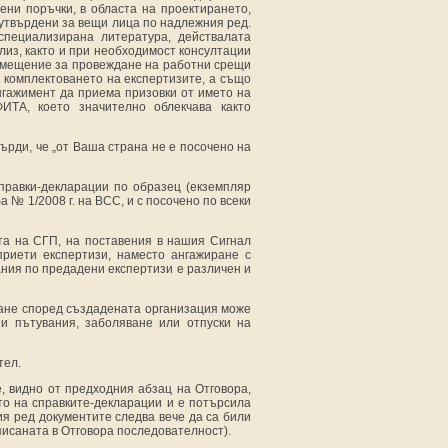
ени поръчки, в областа на проектирането,
 утвърдени за вещи лица по надлежния ред.
специализирана литература, действалата
из, както и при необходимост консултации
помещение за провеждане на работни срещи
 комплектоването на експертизите, а също
гажимент да приема призовки от името на
ИТА, което значително облекчава както
ърди, че „от Ваша страна не е посочено на
правки-декларации по образец (екземпляр
 № 1/2008 г. на ВСС, и с посочено по всеки
ята на СГП, на поставения в нашия Сигнал
риети експертизи, наместо ангажиране с
ания по предадени експертизи е различен и
ване според създадената организация може
и пътувания, заболяване или отпуски на
тел.
, видно от предходния абзац на Отговора,
о на справките-декларации и е потърсила
ия ред документите следва вече да са били
писаната в Отговора последователност).