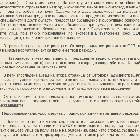
ансиране), тъй като има вече сработени групи от специалисти по обществ
оителството и строителния надзор, икономисти, ценовици и счетоводители –
ен това на работните групи Сдружението дава възможност да ползват 
мативна база към предишни периоди, които са предмет на изследване и анал
 специалисти в други области, предоставя обзаведено и оборудвано офис-
абота с предоставените материали, обезпечава при нужда разпечатването и
ършва и финансовото обслужване на експертите. Сдружението е поело и ан
ите лица при тяхно призоваване по експертизи, възложени чрез СЕФ
зоваващите, така и регистрираните експерти.
В трети абзац на втора страница от Отговора, администрацията на СГП тв
а на какъв нормативен акт са включени тези разходи”.
Твърдяното е невярно, видно от предадените ведно с експертизата с
лагаме към настоящото), изготвени стриктно според разпоредбите на Наредба
н раздел основание за записванията.
В пети (последен) абзац на втора страница от Отговора, администраци
рос за разумните срокове за извършване на плащания по предадени и п
кретен времеви интервал, посочва, че „сроковете за извършване на разплащ
ависимост от оформянето на документите”, след което описва процедура.
От така изложената последователност научаваме, че процеса на съгласу
е изключително продължителен – в случаи на отсъствия поради служебн
ърждаващите.
Недоумяваме какво удостоверява с подписа си административния ръководи
Прочее не е вярно и че счетоводството е ангажирано само с изплащане
ето е описано, че счетоводителят ХХХХ е разсъждавала върху съдържаниет
такт с вещото лице за получаване на обяснения, след като според създаден
ласувани от следовател, прокурор и административен ръководител (според о