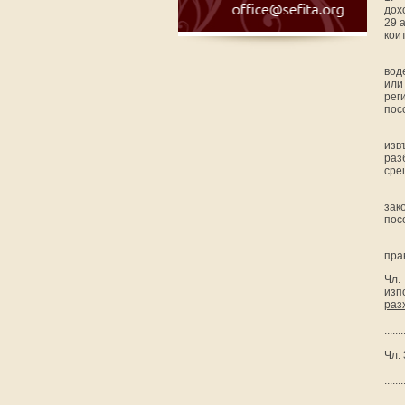
дох
29 
кои
вод
или
рег
пос
изв
раз
сре
зак
пос
прав
Чл.
изп
раз
.......
Чл.
.......