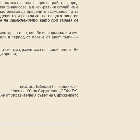
се ползва от организация на работа според
ява финансово, а в конкретния случай не е
) настояваме да прецените възможността за
дението и разходите на вещото лице се
е на заключението, като при забава се
оментар по-горе, сме Ви информирали и сме
али в период от повече от шест години –
та система, разчитаме на съдействието Ви
и органи,
инж. ик. Любомир П. Герджиков –
Член на УС на Сдружение „СЕФИТА”,
ане от Управителния съвет на Сдружението