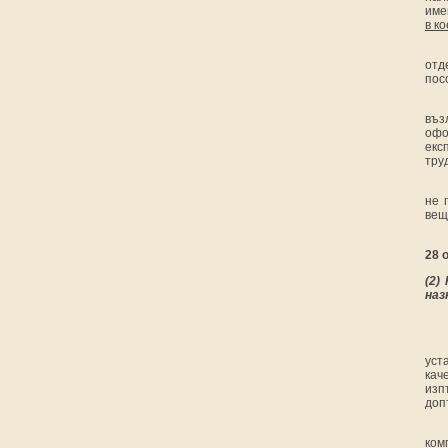
име
в к
отд
пос
въз
офо
екс
тру
не 
вещ
28 
(2)
К
наз
уст
кач
изп
доп
ком