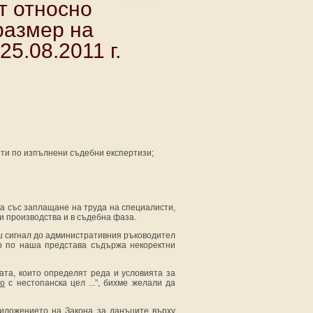
т относно
размер на
25.08.2011 г.
ти по изпълнени съдебни експертизи;
ка със заплащане на труда на специалисти,
и производства и в съдебна фаза.
ш сигнал до административния ръководител
то по наша представа съдържа некоректни
ата, които определят реда и условията за
во
с нестопанска цел ...”, бихме желали да
риложението на Закона за данъците върху