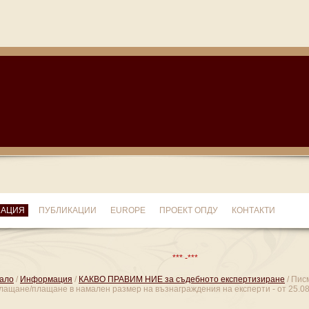
МАЦИЯ
ПУБЛИКАЦИИ
EUROPE
ПРОЕКТ ОПДУ
КОНТАКТИ
*** -***
ало
/
Информация
/
КАКВО ПРАВИМ НИЕ за съдебното експертизиране
/ Пис
лащане/плащане в намален размер на възнаграждения на експерти - от 25.08.