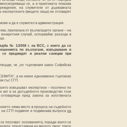
моосигуряващо се, а и практиката показва
реждения, на служители от държавната
а експертизите (вещите лица) не отговарят
 може и да е служител в администрация.
ика, прилагана от възлагащите органи – на
конкретния случай, оспорвайки разходи в
ца.
едба № 1/2008 г. на ВСС, с които да се
тношенията по възлагане, извършване и
о се предвидят и реални санкции при
твърди, че „по търговския закон Софийска
„СЕФИТА”, а не някое едноименно търговско
рак със СГП.
 които извършват експертизи – посочено по
н акт и за досъдебното производство този
отговарящи пред закона за изготвената
жението няма място в процеса на съдебното
а на СГП подменя и подминава въпроса
на
за, се посочват: основанията, поради които се
иалите, представени на вещото лице; трите