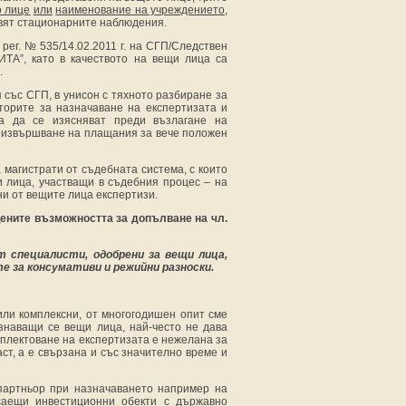
о лице
или
наименование на учреждението,
вят стационарните наблюдения.
рег. № 535/14.02.2011 г. на СГП/Следствен
ТА”, като в качеството на вещи лица са
.
със СГП, в унисон с тяхното разбиране за
торите за назначаване на експертизата и
а да се изясняват преди възлагане на
 неизвършване на плащания за вече положен
магистрати от съдебната система, с които
 лица, участващи в съдебния процес – на
и от вещите лица експертизи.
ените възможността за допълване на чл.
 специалисти, одобрени за вещи лица,
е за консумативи и режийни разноски.
/или комплексни, от многогодишен опит сме
знаващи се вещи лица, най-често не дава
мплектоване на експертизата е нежелана за
аст, а е свързана и със значително време и
партньор при назначаването например на
асаещи инвестиционни обекти с държавно