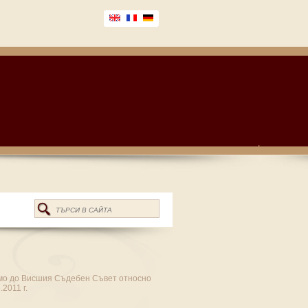
мо до Висшия Съдебен Съвет относно
2011 г.