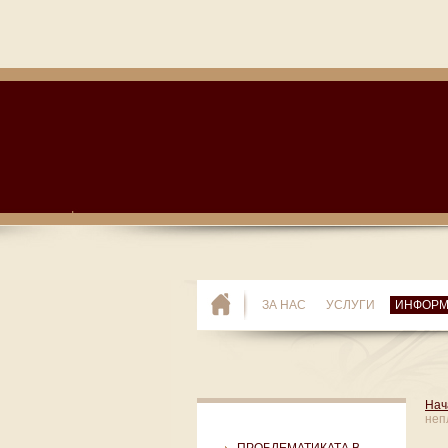
ЗА НАС
УСЛУГИ
ИНФОР
Нач
неп