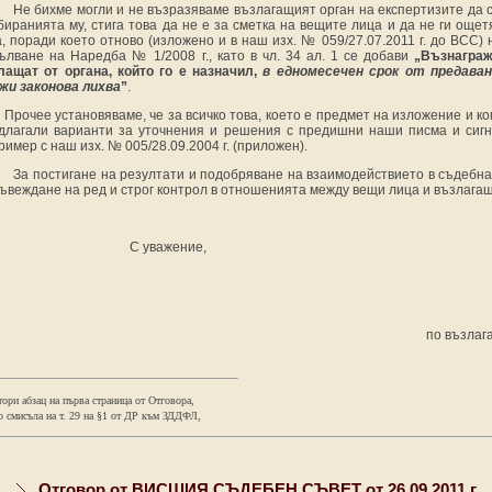
Не бихме могли и не възразяваме възлагащият орган на експертизите да 
биранията му, стига това да не е за сметка на вещите лица и да не ги ощет
а, поради което отново (изложено и в наш изх. № 059/27.07.2011 г. до ВСС
ълване на Наредба № 1/2008 г., като в чл. 34 ал. 1 се добави
„Възнаграж
лащат от органа, който го е назначил,
в едномесечен срок от предаван
жи законова лихва
”
.
Прочее установяваме, че за всичко това, което е предмет на изложение и к
длагали варианти за уточнения и решения с предишни наши писма и сигн
ример с наш изх. № 005/28.09.2004 г. (приложен).
За постигане на резултати и подобряване на взаимодействието в съдебна
въвеждане на ред и строг контрол в отношенията между вещи лица и възлагащ
С уважение,
по възлаг
тори абзац на първа страница от Отговора,
о смисъла на т. 29 на §1 от ДР към ЗДДФЛ,
Отговор от ВИСШИЯ СЪДЕБЕН СЪВЕТ от 26.09.2011 г.