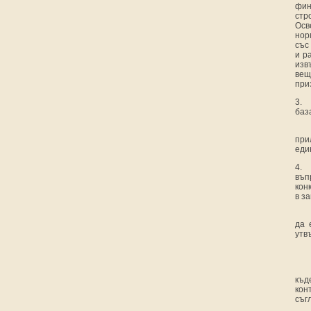
фин
стр
Осв
нор
със
и р
изв
вещ
при
3.
баз
при
еди
4.
въп
кон
в з
да 
утв
къд
кон
съг