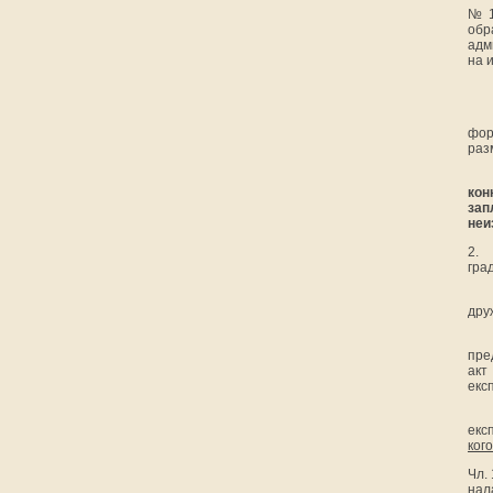
№ 1
обр
адм
на 
фор
раз
кон
зап
неи
2.
гра
дру
пре
акт
екс
екс
кого
Чл. 
нал