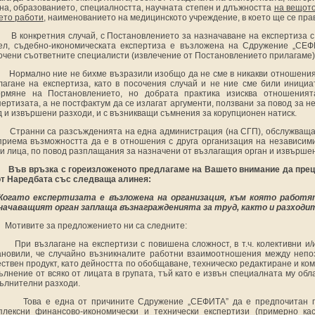
на, образованието, специалността, научната степен и длъжността
на вещот
оето работи,
наименованието на медицинското учреждение, в което ще се пра
В конкретния случай, с Постановлението за назначаване на експертиза с 
ел, съдебно-икономическата експертиза е възложена на Сдружение „СЕФИ
очени съответните специалисти (извлечение от Постановлението прилагаме)
Нормално ние не бихме възразили изобщо да не сме в никакви отношения 
лагане на експертиза, като в посочения случай и не ние сме били инициа
рмяне на Постановлението, но добрата практика изисква отношеният
пертизата, а не постфактум да се излагат аргументи, ползвани за повод за
д и извършени разходи, и с възникващи съмнения за корупционен натиск.
Странни са разсъжденията на една администрация (на СГП), обслужваща 
приема възможността да е в отношения с друга организация на независими
и лица, по повод разплащания за назначени от възлагащия орган и извършен
Във връзка с гореизложеното предлагаме на Вашето внимание да прец
от Наредбата със следваща алинея:
огато експертизата е възложена на организация, към която работят
начаващият орган заплаща възнагражденията за труд, както и разходит
Мотивите за предложението ни са следните:
При възлагане на експертизи с повишена сложност, в т.ч. колективни и
ановили, че случайно възникналите работни взаимоотношения между непо
ествен продукт, като дейността по обобщаване, техническо редактиране и ко
ълнение от всяко от лицата в групата, тъй като е извън специалната му обл
ълнителни разходи.
Това е една от причините Сдружение „СЕФИТА” да е предпочитан 
плексни финансово-икономически и технически експертизи (примерно к