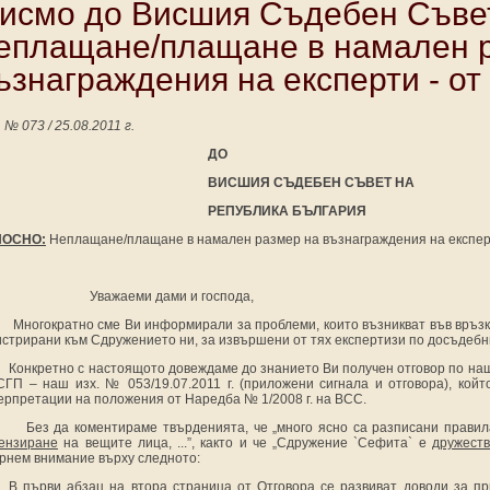
исмо до Висшия Съдебен Съве
еплащане/плащане в намален 
ъзнаграждения на експерти - от 
 № 073 / 25.08.2011 г.
ДО
ВИСШИЯ СЪДЕБЕН СЪВЕТ НА
РЕПУБЛИКА БЪЛГАРИЯ
НОСНО:
Неплащане/плащане в намален размер на възнаграждения на експер
Уважаеми дами и господа,
М
ногократно сме Ви информирали за проблеми, които възникват във връз
истрирани към Сдружението ни, за извършени от тях експертизи по досъдебн
Конкретно с настоящото довеждаме до знанието Ви получен отговор по на
СГП – наш изх. № 053/19.07.2011 г. (приложени сигнала и отговора), кой
ерпретации на положения от Наредба № 1/2008 г. на ВСС.
Без да коментираме твърденията, че „много ясно са разписани правил
ензиране
на вещите лица, ...”, както и че „Сдружение `Сефита` е
дружест
рнем внимание върху следното:
В първи абзац на втора страница от Отговора се развиват доводи за п