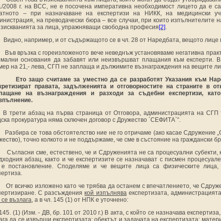
/2008 г. на ВСС, не е посочена императивна необходимост лицето да е са
атното – при назначаване на експертизи на НИКК, на медицински уч
инистрация, на преводачески бюра – все случаи, при които изпълнителите н
изискванията за лица, упражняващи свободна професия
[2]
.
Видно, например, и от съдържащото се в чл. 28 от Наредбата, вещото лице
Във връзка с гореизложеното вече неведнъж установяваме негативна практ
мални основания да забавят или неизвършват плащания към експерти. В 
мер на 21,- лева, СГП не заплаща и дължимите възнаграждения на вещите ли
Ето защо считаме за уместно да се разработят Указания към Нар
кретизират правата, задълженията и отговорностите на страните в о
лащане на възнаграждения и разходи за съдебни експертизи, кат
зпълнение.
В трети абзац на първа страница от Отговора, администрацията на СГП 
дска прокуратура няма сключен договор с Дружество `СЕФИТА`”.
Разбира се това обстоятелство ние не го отричаме (ако касае Сдружение 
жество), точно колкото
и не поддържаме
, че сме в състояние на граждански б
Съгласни сме, естествено, че и Сдруженията не са процесуални субекти,
дходния абзац, както и че експертизите се назначават с писмен процесуале
 е постановление. Споделяме и че вещите лица са физическите лица, 
пертиза.
От всичко изложено като че трябва да останем с впечатлението, че Сдру
пертизиране. С разсъждения
кой изпълнява
експертизата, администрацият
 се възлага,
а в чл. 145 (1) от НПК е уточнено:
145. (1) (Изм. - ДВ, бр. 101 от 2010 г.) В акта, с който се назначава експерти
ага да се извърши експертизата; обектът и задачата на експертизата; матер