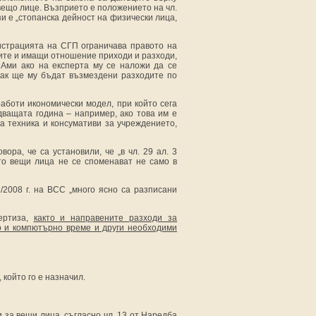
ещо лице. Възприето е положението на чл.
и е „стопанска дейност на физически лица,
истрацията на СГП ограничава правото на
ните и имащи отношение приходи и разходи,
 Ами ако на експерта му се наложи да се
 как ще му бъдат възмездени разходите по
аботи икономически модел, при който сега
дващата година
– например, ако това им е
а техника и консумативи за учреждението,
ора, че са установили, че „в чл. 29 ал. 3
като вещи лица не се споменават не само в
2008 г. на ВСС „много ясно са разписани
ертиза,
както и
направените разходи за
о и компютърно време и други необходими
 който го е назначил.
 за вещи лица, съгласно чл. 13 от Наредба